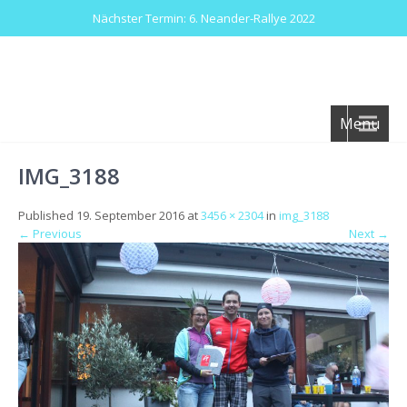
Nächster Termin: 6. Neander-Rallye 2022
Menu
IMG_3188
Published
19. September 2016
at
3456 × 2304
in
img_3188
←
Previous
Next
→