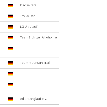
lt sc selters
Tsv 05 Rot
LG Ultralauf
Team Erdinger Alkoholfrei
r
Team Mountain Trail
r
Adler Langlauf e.V.