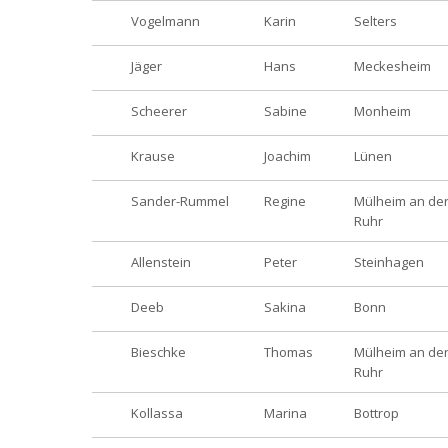
Vogelmann
Karin
Selters
Jäger
Hans
Meckesheim
Scheerer
Sabine
Monheim
Krause
Joachim
Lünen
Sander-Rummel
Regine
Mülheim an de
Ruhr
Allenstein
Peter
Steinhagen
Deeb
Sakina
Bonn
Bieschke
Thomas
Mülheim an de
Ruhr
Kollassa
Marina
Bottrop