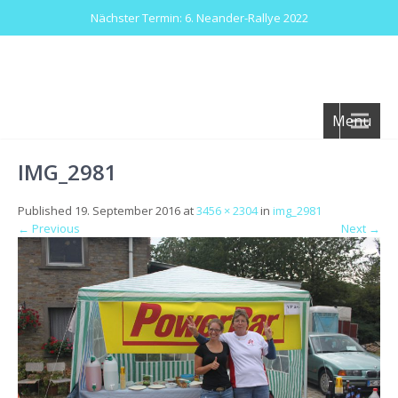
Nächster Termin: 6. Neander-Rallye 2022
Menu
IMG_2981
Published
19. September 2016
at
3456 × 2304
in
img_2981
←
Previous
Next
→