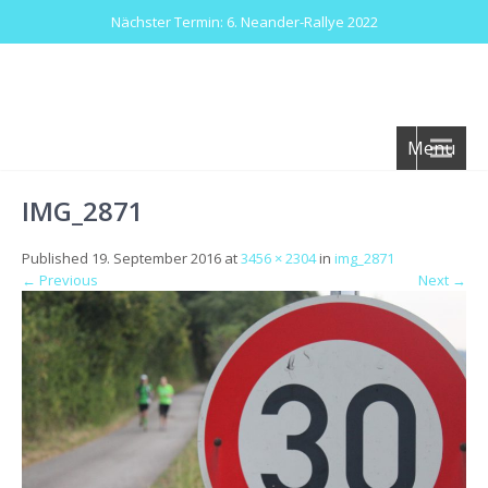
Nächster Termin: 6. Neander-Rallye 2022
Menu
IMG_2871
Published
19. September 2016
at
3456 × 2304
in
img_2871
←
Previous
Next
→